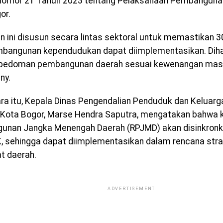
 Nomor 21 Tahun 2023 tentang Pelaksanaan Pembangun
or.
 ini disusun secara lintas sektoral untuk memastikan 30
mbangunan kependudukan dapat diimplementasikan. Dih
 pedoman pembangunan daerah sesuai kewenangan masi
ny.
a itu, Kepala Dinas Pengendalian Penduduk dan Keluar
Kota Bogor, Marse Hendra Saputra, mengatakan bahwa 
unan Jangka Menengah Daerah (RPJMD) akan disinkron
, sehingga dapat diimplementasikan dalam rencana stra
t daerah.
ADVERTISEMENT