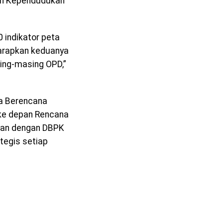
an Kependudukan
 indikator peta
arapkan keduanya
ng-masing OPD,”
ga Berencana
ke depan Rencana
kan dengan DBPK
tegis setiap