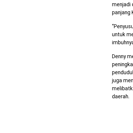
menjadi 
panjang 
“Penyusu
untuk me
imbuhny
Denny me
peningka
penduduk
juga me
melibatk
daerah.