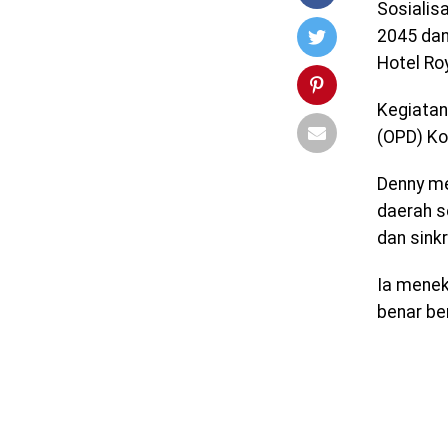
Sosialis
2045 da
Hotel Ro
Kegiatan
(OPD) Ko
Denny me
daerah s
dan sinkr
Ia menek
benar be