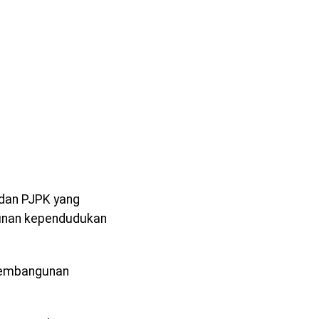
K dan PJPK yang
gunan kependudukan
pembangunan