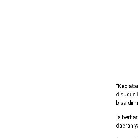
“Kegiata
disusun 
bisa dii
Ia berh
daerah ya