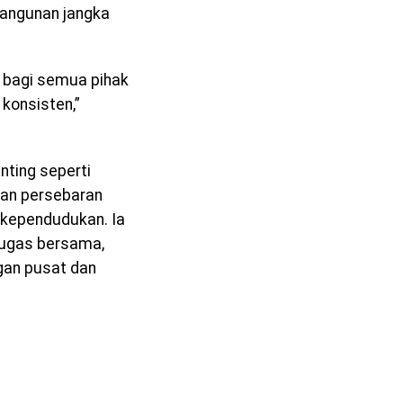
angunan jangka
f bagi semua pihak
konsisten,”
ting seperti
dan persebaran
 kependudukan. Ia
ugas bersama,
gan pusat dan