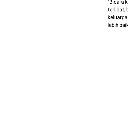
“Bicara 
terlibat,
keluarga
lebih bai