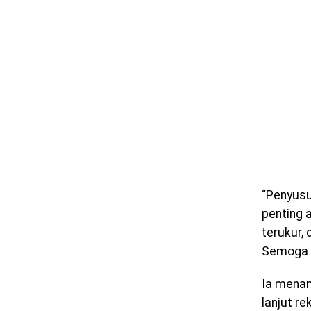
“Penyus
penting 
terukur,
Semoga d
Ia menam
lanjut r