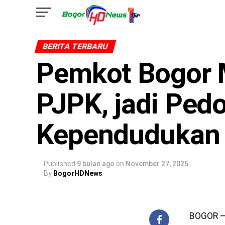
BERITA TERBARU
Pemkot Bogor 
PJPK, jadi Pe
Kependudukan 
Published
9 bulan ago
on
November 27, 2025
By
BogorHDNews
BOGOR – 