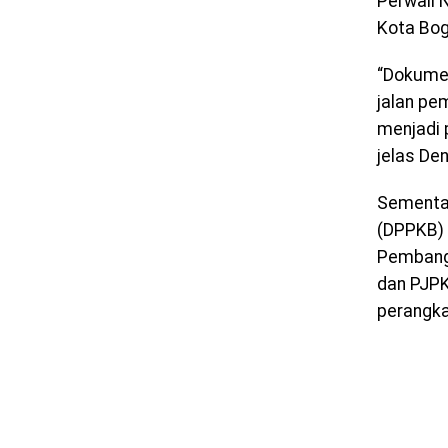
Perwali
Kota Bog
“Dokumen
jalan pe
menjadi
jelas Den
Sementar
(DPPKB) 
Pembang
dan PJPK
perangka