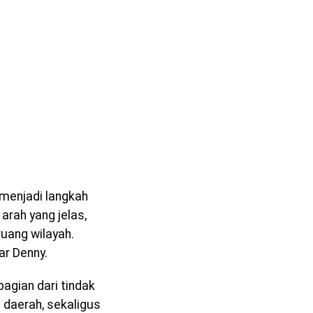
menjadi langkah
rah yang jelas,
ruang wilayah.
r Denny.
gian dari tindak
daerah, sekaligus