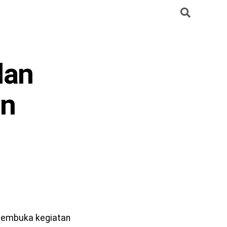
dan
an
 membuka kegiatan