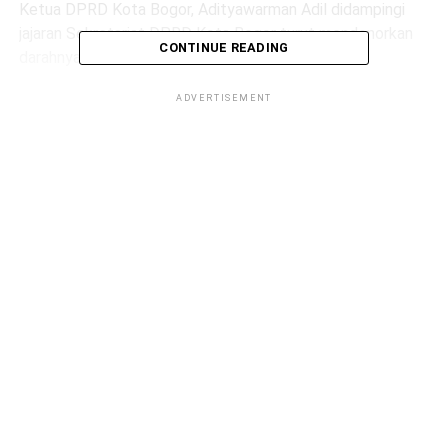
​Ketua DPRD Kota Bogor, Adityawarman Adil didampingi
jajaran Sekretariat DPRD Kota Bogor turut mendonorkan
CONTINUE READING
darahnya.
ADVERTISEMENT
ADVERTISEMENT