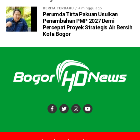
ADVERTISEMENT
BERITA TERBARU
4 minggu ago
Perumda Tirta Pakuan Usulkan
Penambahan PMP 2027 Demi
Percepat Proyek Strategis Air Bersih
Kota Bogor
​”Terima kasih, ayo semua yang masih ada waktu dan
kesempatan pagi ini bisa bergabung di gedung Heritage