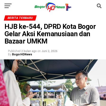
BERITA TERBARU
HJB ke-544, DPRD Kota Bogor
Gelar Aksi Kemanusiaan dan
Bazaar UMKM
Published
2 bulan ago
on
Juni 2, 2026
By
BogorHDNews