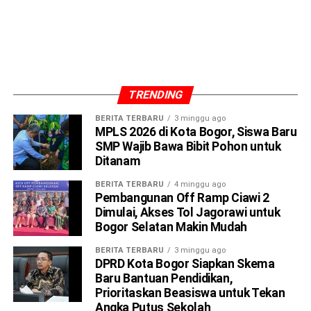
​Ia menyampaikan bahwa kegiatan ini merupakan bagian dari
rangkaian perayaan HJB ke-544 yang berfokus pada aksi
sosial kemanusiaan.
TRENDING
BERITA TERBARU
3 minggu ago
Adityawarman juga memberikan apresiasi tinggi kepada
MPLS 2026 di Kota Bogor, Siswa Baru
seluruh pihak yang terlibat dalam menyukseskan acara ini.
SMP Wajib Bawa Bibit Pohon untuk
Ditanam
​”Dalam rangka HJB ke-544, DPRD Kota Bogor
BERITA TERBARU
4 minggu ago
bekerjasama dengan PDDI mengadakan donor darah,” ujar
Pembangunan Off Ramp Ciawi 2
Adityawarman.
Dimulai, Akses Tol Jagorawi untuk
Bogor Selatan Makin Mudah
​Lebih lanjut, ia juga mengajak masyarakat yang memiliki
waktu luang untuk segera datang dan berpartisipasi dalam
BERITA TERBARU
3 minggu ago
DPRD Kota Bogor Siapkan Skema
aksi mulia ini.
Baru Bantuan Pendidikan,
Prioritaskan Beasiswa untuk Tekan
Angka Putus Sekolah