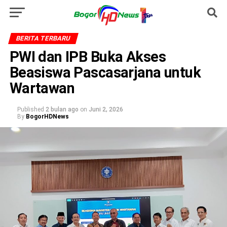
BERITA TERBARU
PWI dan IPB Buka Akses
Beasiswa Pascasarjana untuk
Wartawan
Published
2 bulan ago
on
Juni 2, 2026
By
BogorHDNews