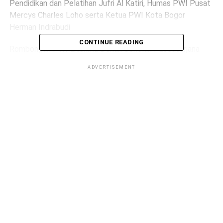
Pendidikan dan Pelatihan Jufri Al Katiri, Humas PWI Pusat
Mercys Charles Loho serta Ketua PWI Kota Bogor
Herman Indrabudi
CONTINUE READING
Rombongan PWI diterima Dekan Sekolah Pascasarjana
IPB Prof. Dr. Ir. Yusli Wardiatno, M.Sc.yang didampingi oleh
ADVERTISEMENT
Dr. Perdinan, Wakil Dekan Bidang Sumber Daya, Kerja Sama
dan Pengembangan, Fatmasari Siregar, S.P., M.M.Kepala
Sub Bagian Humas, Kerja Sama, dan Penerimaan
Mahasiswa Baru, Rudi Irawan, Kepala Bagian Tata Usaha,
serta Nana Yuana, Kepala Sub Bagian Keuangan, Sumber
Daya Manusia dan Umum.
Dalam pertemuan, kedua pihak mendiskusikan peluang
kerja sama untuk meningkatkan kapasitas, kompetensi,
dan kualitas SDM wartawan melalui akses pendidikan
pascasarjana di IPB.