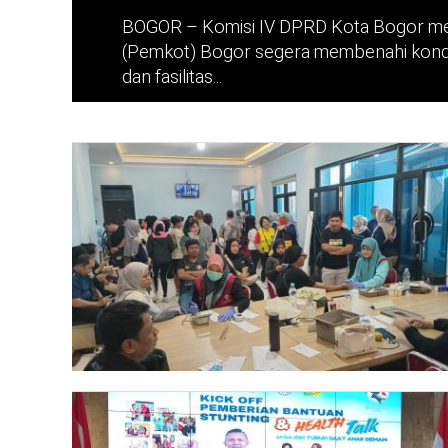
BOGOR – Komisi IV DPRD Kota Bogor me
(Pemkot) Bogor segera membenahi kondisi
dan fasilitas...