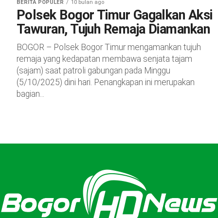
BERITA POPULER
10 bulan ago
Polsek Bogor Timur Gagalkan Aksi
Tawuran, Tujuh Remaja Diamankan
BOGOR – Polsek Bogor Timur mengamankan tujuh
remaja yang kedapatan membawa senjata tajam
(sajam) saat patroli gabungan pada Minggu
(5/10/2025) dini hari. Penangkapan ini merupakan
bagian...