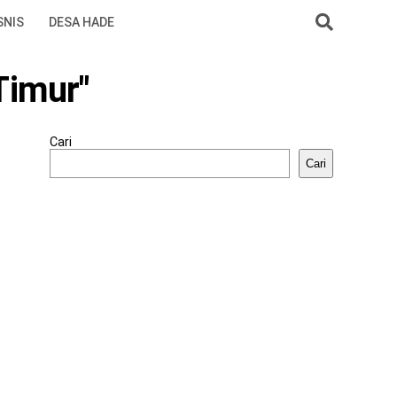
SNIS
DESA HADE
Timur"
Cari
Cari