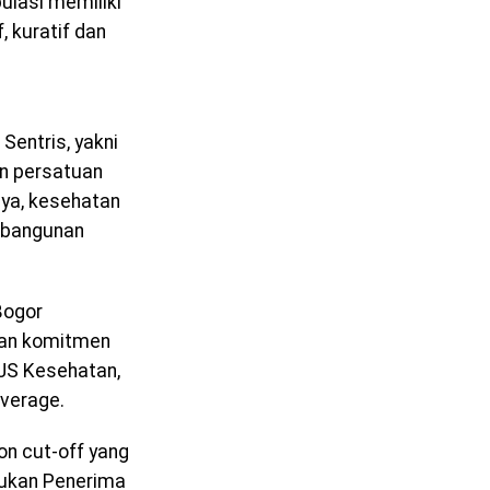
lasi memiliki
, kuratif dan
Sentris, yakni
n persatuan
ya, kesehatan
mbangunan
Bogor
dan komitmen
JS Kesehatan,
overage.
on cut-off yang
Bukan Penerima