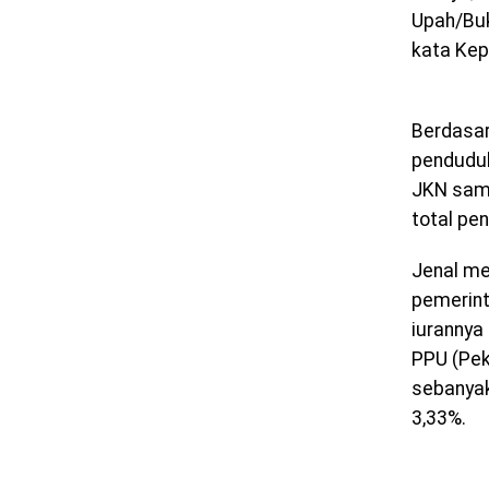
Upah/Buk
kata Kep
Berdasar
penduduk
JKN samp
total pe
Jenal me
pemerint
iurannya
PPU (Pek
sebanyak
3,33%.