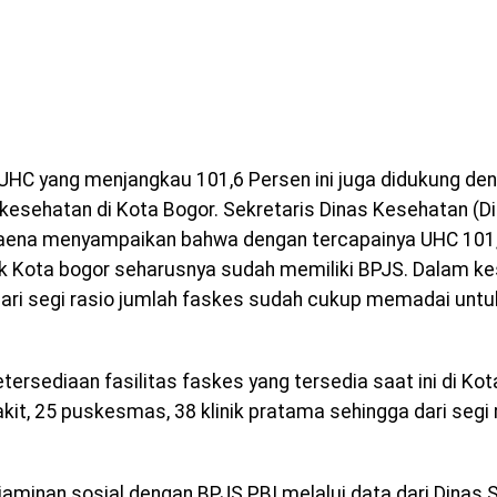
UHC yang menjangkau 101,6 Persen ini juga didukung de
s kesehatan di Kota Bogor. Sekretaris Dinas Kesehatan (D
aena menyampaikan bahwa dengan tercapainya UHC 101,
 Kota bogor seharusnya sudah memiliki BPJS. Dalam ke
 dari segi rasio jumlah faskes sudah cukup memadai unt
etersediaan fasilitas faskes yang tersedia saat ini di Ko
kit, 25 puskesmas, 38 klinik pratama sehingga dari segi 
jaminan sosial dengan BPJS PBI melalui data dari Dinas S