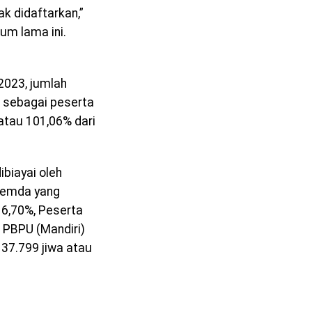
k didaftarkan,”
um lama ini.
2023, jumlah
r sebagai peserta
atau 101,06% dari
ibiayai oleh
Pemda yang
16,70%, Peserta
 PBPU (Mandiri)
 37.799 jiwa atau