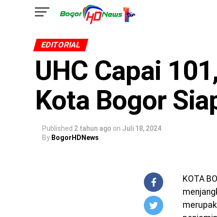
EDITORIAL
UHC Capai 101,
Kota Bogor Sia
Published
2 tahun ago
on
Juli 18, 2024
By
BogorHDNews
KOTA BOG
menjangk
merupaka