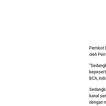
Pemkot B
oleh Pem
“Sedangk
kepesert
BCA, Indo
Sedangka
kanal ya
dengan m