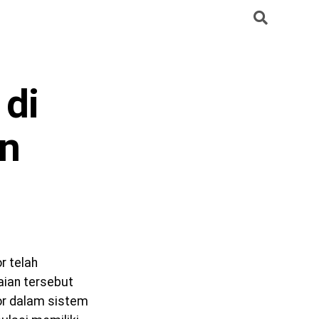
 di
an
r telah
aian tersebut
or dalam sistem