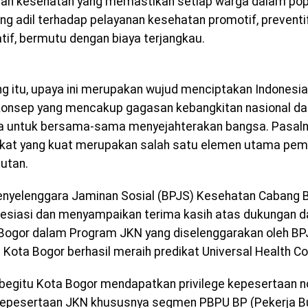
an kesehatan yang memastikan setiap warga dalam popu
ng adil terhadap pelayanan kesehatan promotif, preventif
atif, bermutu dengan biaya terjangkau.
g itu, upaya ini merupakan wujud menciptakan Indonesia 
onsep yang mencakup gagasan kebangkitan nasional da
a untuk bersama-sama menyejahterakan bangsa. Pasaln
kat yang kuat merupakan salah satu elemen utama pe
jutan.
nyelenggara Jaminan Sosial (BPJS) Kesehatan Cabang 
siasi dan menyampaikan terima kasih atas dukungan 
ogor dalam Program JKN yang diselenggarakan oleh BP
 Kota Bogor berhasil meraih predikat Universal Health C
begitu Kota Bogor mendapatkan privilege kepesertaan n
 kepesertaan JKN khususnya segmen PBPU BP (Pekerja 