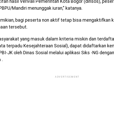
ifan hasil Verivali Pemerintah Kota Bogor (dinsos), pese
PBPU/Mandiri menunggak iuran,” katanya.
mikian, bagi peserta non aktif tetap bisa mengaktifkan 
aan tersebut.
syarakat yang masuk dalam kriteria miskin dan terdaft
ta terpadu Kesejahteraan Sosial), dapat didaftarkan ke
PBI-JK oleh Dinas Sosial melalui aplikasi Siks -NG denga
 .
ADVERTISEMENT