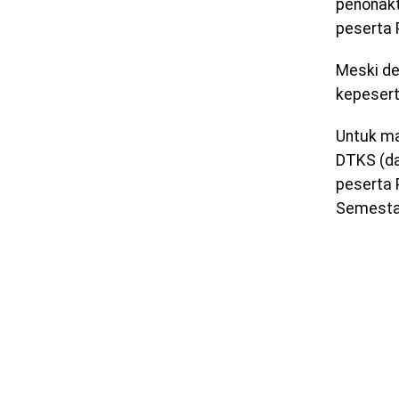
penonakt
peserta 
Meski de
kepesert
Untuk ma
DTKS (da
peserta 
Semesta