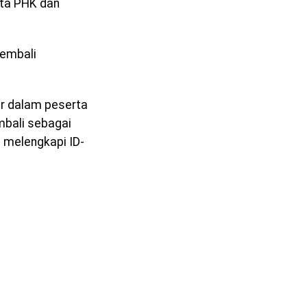
rta PHK dan
kembali
ar dalam peserta
mbali sebagai
n melengkapi ID-