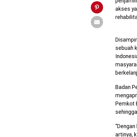
penjamin
akses ya
rehabilit
Disampin
sebuah k
Indonesi
masyara
berkelan
Badan Pe
mengapre
Pemkot B
sehingga
“Dengan 
artinya,