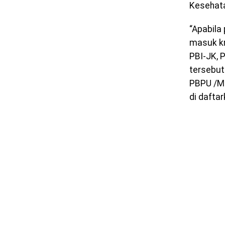
Kesehat
“Apabila
masuk kr
PBI-JK, 
tersebut
PBPU /Ma
di dafta