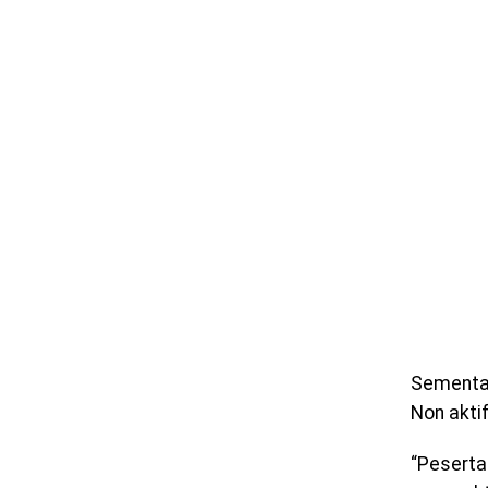
Sementar
Non akti
“Peserta