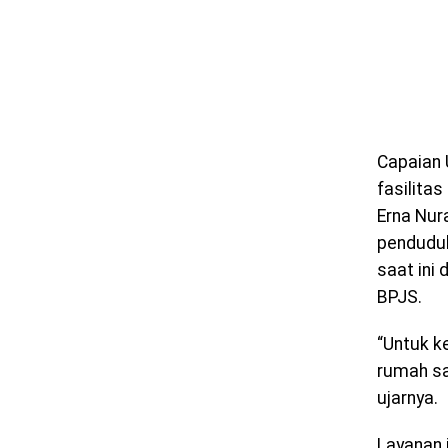
Capaian 
fasilita
Erna Nur
penduduk
saat ini
BPJS.
“Untuk k
rumah sa
ujarnya.
Layanan 