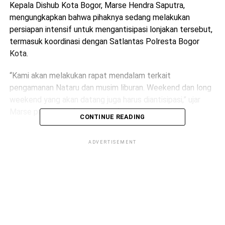
Kepala Dishub Kota Bogor, Marse Hendra Saputra,
mengungkapkan bahwa pihaknya sedang melakukan
persiapan intensif untuk mengantisipasi lonjakan tersebut,
termasuk koordinasi dengan Satlantas Polresta Bogor
Kota.
“Kami akan melakukan rapat mendalam terkait
pengamanan Nataru dan musim liburan. Weekend dan long
weekend yang akan datang juga harus diantisipasi,” ujar
Marse pada Rabu (11/12/2024).
CONTINUE READING
Menurut Marse, masa liburan diperkirakan berlangsung dari
ADVERTISEMENT
21 Desember 2024 hingga 5 Januari 2025, dengan puncak
arus kendaraan mulai terjadi pada 20-21 Desember.
ADVERTISEMENT