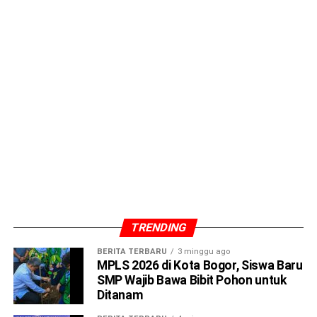
TRENDING
“Rata-rata kendaraan yang masuk ke Kota Bogor biasanya
BERITA TERBARU
3 minggu ago
mencapai 12.000 hingga 15.000 per hari. Namun, selama
MPLS 2026 di Kota Bogor, Siswa Baru
musim liburan tahun lalu, angka ini meningkat hingga 22.000
SMP Wajib Bawa Bibit Pohon untuk
kendaraan per hari. Dengan adanya cuti bersama tahun ini,
Ditanam
lonjakan bisa lebih tinggi,” jelasnya.