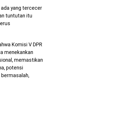
 ada yang tercecer
n tuntutan itu
terus
ahwa Komisi V DPR
juga menekankan
sional, memastikan
a, potensi
 bermasalah,