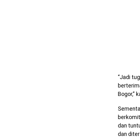
“Jadi tu
berterim
Bogor,” k
Sementar
berkomit
dan tunt
dan dite