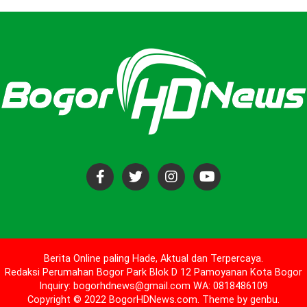
Berita Online paling Hade, Aktual dan Terpercaya.
Redaksi Perumahan Bogor Park Blok D 12 Pamoyanan Kota Bogor
Inquiry: bogorhdnews@gmail.com WA: 0818486109
Copyright © 2022 BogorHDNews.com. Theme by
genbu
.