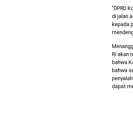
“DPRD Ko
di jalan
kepada p
mendenga
Menangga
RI akan 
bahwa Ko
bahwa se
penyalah
dapat me