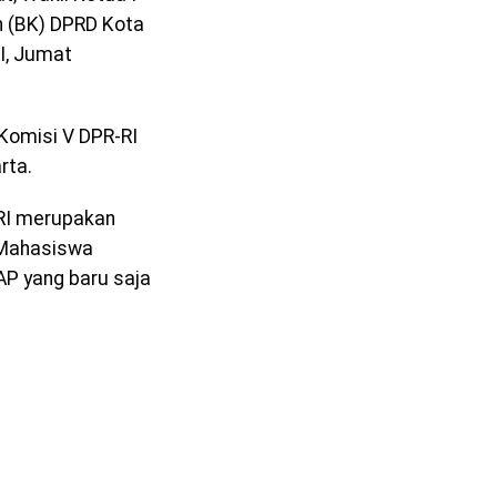
n (BK) DPRD Kota
I, Jumat
Komisi V DPR-RI
rta.
 RI merupakan
 Mahasiswa
P yang baru saja