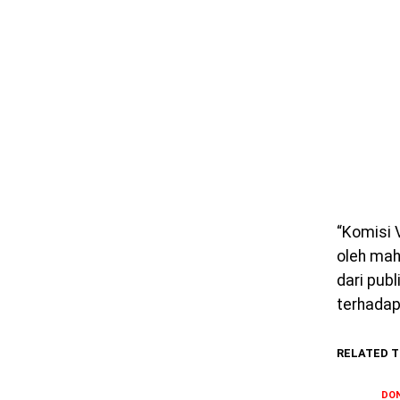
“Komisi 
oleh mah
dari pub
terhadap 
RELATED T
DON