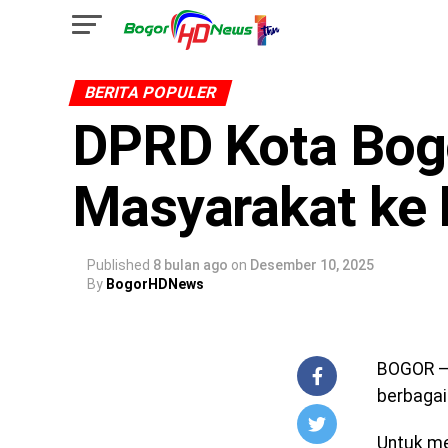
BERITA POPULER
DPRD Kota Bogo
Masyarakat ke 
Published
8 bulan ago
on
Desember 10, 2025
By
BogorHDNews
BOGOR – 
berbagai
Untuk me