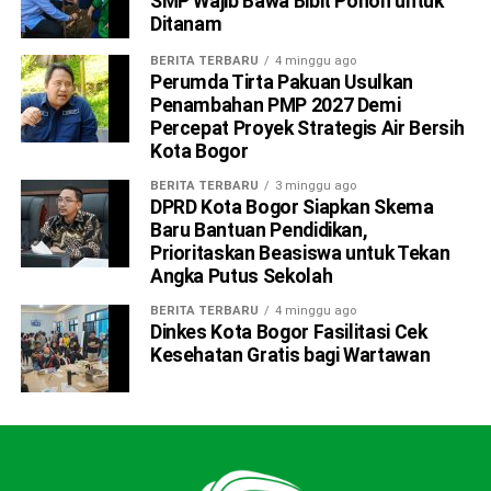
SMP Wajib Bawa Bibit Pohon untuk
terjangkau. Ini merupakan bentuk komitmen Perumda Tirta
Ditanam
Pakuan dalam mendukung pemenuhan kebutuhan dasar
BERITA TERBARU
4 minggu ago
warga Kota Bogor,” ujar Rino, Senin (1/6/2026).
Perumda Tirta Pakuan Usulkan
Penambahan PMP 2027 Demi
Selain memberikan potongan harga bagi pelanggan rumah
Percepat Proyek Strategis Air Bersih
tangga, Perumda Tirta Pakuan juga menggratiskan biaya
Kota Bogor
pemasangan sambungan baru untuk sejumlah fasilitas
BERITA TERBARU
3 minggu ago
sosial. Program tersebut berlaku bagi rumah ibadah,
DPRD Kota Bogor Siapkan Skema
pondok pesantren, majelis taklim, instansi pemerintah,
Baru Bantuan Pendidikan,
Prioritaskan Beasiswa untuk Tekan
serta posyandu.
Angka Putus Sekolah
Rino menjelaskan, fasilitas sosial dan pelayanan publik
BERITA TERBARU
4 minggu ago
memiliki peran penting dalam kehidupan masyarakat
Dinkes Kota Bogor Fasilitasi Cek
Kesehatan Gratis bagi Wartawan
sehingga perlu didukung dengan ketersediaan air bersih
yang aman dan higienis.
“Tempat-tempat pelayanan masyarakat harus
mendapatkan akses air bersih yang memadai agar dapat
menjalankan fungsinya secara optimal,” katanya.