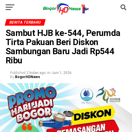
BERITA TERBARU
Sambut HJB ke-544, Perumda
Tirta Pakuan Beri Diskon
Sambungan Baru Jadi Rp544
Ribu
Published
2 bulan ago
on
Juni 1, 2026
By
BogorHDNews