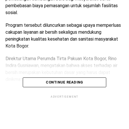
pembebasan biaya pemasangan untuk sejumlah fasilitas
sosial.
Program tersebut diluncurkan sebagai upaya memperluas
cakupan layanan air bersih sekaligus mendukung
peningkatan kualitas kesehatan dan sanitasi masyarakat
Kota Bogor.
Direktur Utama Perumda Tirta Pakuan Kota Bogor, Rino
Indira Gusniawan, mengatakan bahwa akses terhadap air
bersih merupakan kebutuhan dasar yang harus dapat
dinikmati seluruh masyarakat tanpa terkecuali.
CONTINUE READING
Menurutnya, melalui program promo HJB ini, masyarakat
ADVERTISEMENT
memiliki kesempatan untuk mendapatkan layanan air
minum perpipaan dengan biaya yang lebih ringan
dibandingkan tarif normal.