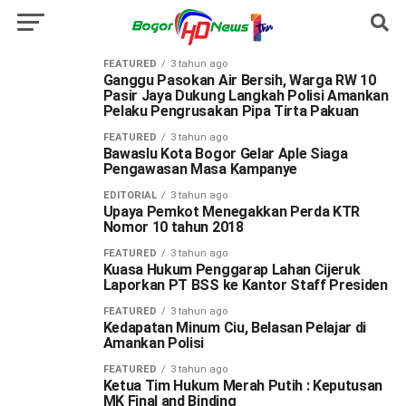
FEATURED
3 tahun ago
Ganggu Pasokan Air Bersih, Warga RW 10
Pasir Jaya Dukung Langkah Polisi Amankan
Pelaku Pengrusakan Pipa Tirta Pakuan
FEATURED
3 tahun ago
Bawaslu Kota Bogor Gelar Aple Siaga
Pengawasan Masa Kampanye
EDITORIAL
3 tahun ago
Upaya Pemkot Menegakkan Perda KTR
Nomor 10 tahun 2018
FEATURED
3 tahun ago
Kuasa Hukum Penggarap Lahan Cijeruk
Laporkan PT BSS ke Kantor Staff Presiden
FEATURED
3 tahun ago
Kedapatan Minum Ciu, Belasan Pelajar di
Amankan Polisi
FEATURED
3 tahun ago
Ketua Tim Hukum Merah Putih : Keputusan
MK Final and Binding