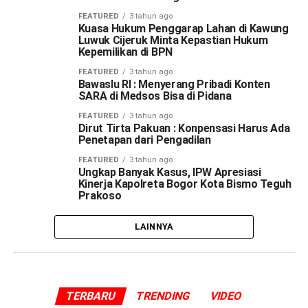
FEATURED
3 tahun ago
Kuasa Hukum Penggarap Lahan di Kawung
Luwuk Cijeruk Minta Kepastian Hukum
Kepemilikan di BPN
FEATURED
3 tahun ago
Bawaslu RI : Menyerang Pribadi Konten
SARA di Medsos Bisa di Pidana
FEATURED
3 tahun ago
Dirut Tirta Pakuan : Konpensasi Harus Ada
Penetapan dari Pengadilan
FEATURED
3 tahun ago
Ungkap Banyak Kasus, IPW Apresiasi
Kinerja Kapolreta Bogor Kota Bismo Teguh
Prakoso
LAINNYA
TERBARU
TRENDING
VIDEO