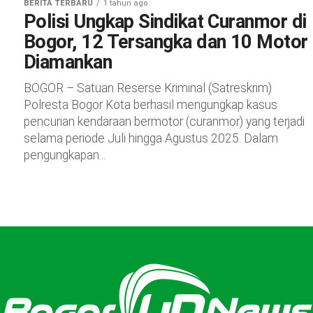
BERITA TERBARU
1 tahun ago
Polisi Ungkap Sindikat Curanmor di
Bogor, 12 Tersangka dan 10 Motor
Diamankan
BOGOR – Satuan Reserse Kriminal (Satreskrim)
Polresta Bogor Kota berhasil mengungkap kasus
pencurian kendaraan bermotor (curanmor) yang terjadi
selama periode Juli hingga Agustus 2025. Dalam
pengungkapan...