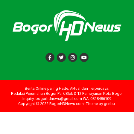
Berita Online paling Hade, Aktual dan Terpercaya.
Redaksi Perumahan Bogor Park Blok D 12 Pamoyanan Kota Bogor
Inquiry: bogorhdnews@gmail.com WA: 0818486109
Copyright © 2022 BogorHDNews.com. Theme by
genbu
.