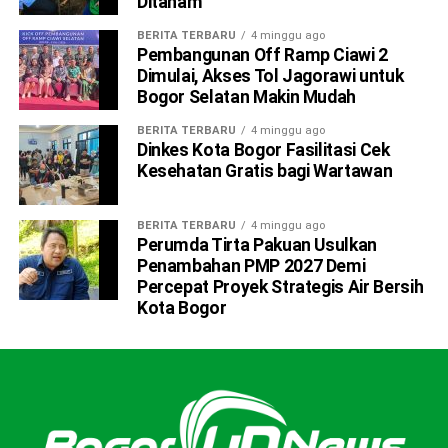
Ditanam
harus mampu menguasai pasar dalam negeri, lebih
kompetitif di pasae global, dan saatnya UMKM naik kelas,”
BERITA TERBARU
4 minggu ago
Pembangunan Off Ramp Ciawi 2
kata Ketua DPW PPP tersebut.
Dimulai, Akses Tol Jagorawi untuk
Bogor Selatan Makin Mudah
Untuk diketahui ,UMKM Kaos Kaki Sampean tersebut juga
merupakan UMKM binaan IWAPI Kabupaten Bogor. (don)
BERITA TERBARU
4 minggu ago
Dinkes Kota Bogor Fasilitasi Cek
Kesehatan Gratis bagi Wartawan
RELATED TOPICS:
UP NEXT
BERITA TERBARU
4 minggu ago
PWI Kota Bogor Gelar Pameran Foto di Gedung
Perumda Tirta Pakuan Usulkan
DPRD
Penambahan PMP 2027 Demi
DON'T MISS
Percepat Proyek Strategis Air Bersih
Komika Dany ‘Beler’ Siap Ramaikan Puncak Hari Pers
Kota Bogor
Nasional