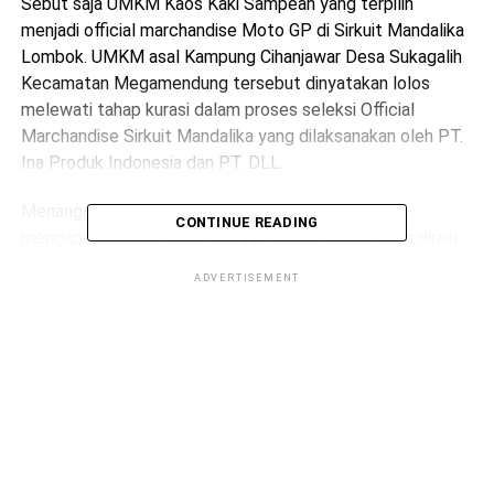
Sebut saja UMKM Kaos Kaki Sampean yang terpilih
menjadi official marchandise Moto GP di Sirkuit Mandalika
Lombok. UMKM asal Kampung Cihanjawar Desa Sukagalih
Kecamatan Megamendung tersebut dinyatakan lolos
melewati tahap kurasi dalam proses seleksi Official
Marchandise Sirkuit Mandalika yang dilaksanakan oleh PT.
Ina Produk Indonesia dan PT. DLL.
Menanggapi hal tersebut, Bupati Bogor Ade Yasin
CONTINUE READING
mengapresiasi dan turut bangga atas prestasi yang diraih
oleh UMKM Kaos Kaki Sampean tersebut.
ADVERTISEMENT
“Selamat kepada UMKM Sampean Kaos Kaki asal
Megamendung yang lolos sebagai official marchandise
Sirkuit Mandalika. UMKM menjadi pilar penting bagi
kebangkitan ekonomi kita,” ujar Ade Yasin di Cibinong, Rabu
(23/2/2022).
ADVERTISEMENT