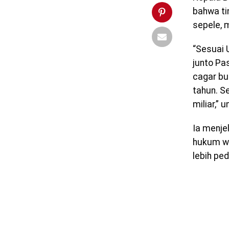
bahwa ti
sepele, 
“Sesuai 
junto Pa
cagar bu
tahun. S
miliar,”
Ia menje
hukum wa
lebih pe