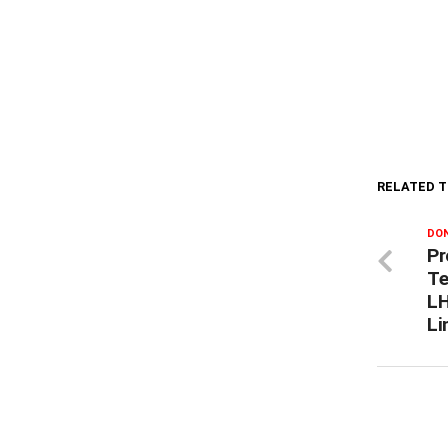
RELATED T
DON
Pr
Te
LH
Li