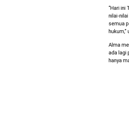
“Hari in
nilai-nil
semua pi
hukum,” 
Alma men
ada lagi
hanya mat