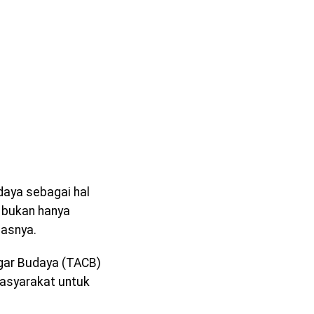
aya sebagai hal
n bukan hanya
gasnya.
gar Budaya (TACB)
masyarakat untuk