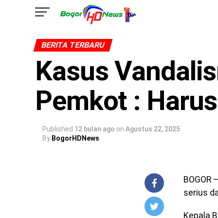
BERITA TERBARU
Kasus Vandalis
Pemkot : Harus
Published
12 bulan ago
on
Agustus 22, 2025
By
BogorHDNews
BOGOR – 
serius d
Kepala B