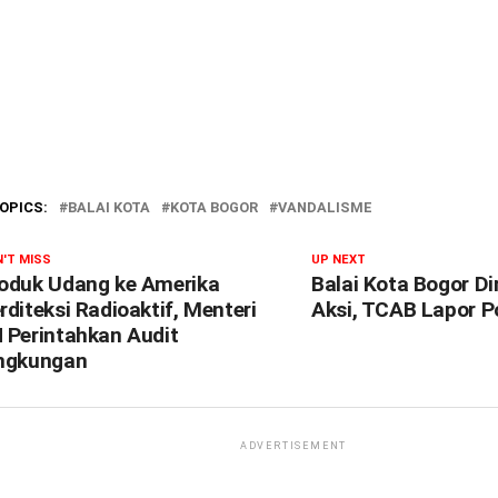
OPICS:
BALAI KOTA
KOTA BOGOR
VANDALISME
'T MISS
UP NEXT
oduk Udang ke Amerika
Balai Kota Bogor Di
rditeksi Radioaktif, Menteri
Aksi, TCAB Lapor Po
 Perintahkan Audit
ngkungan
ADVERTISEMENT