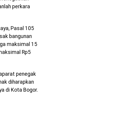
nlah perkara
.
aya, Pasal 105
usak bangunan
gga maksimal 15
 maksimal Rp5
 aparat penegak
hak diharapkan
a di Kota Bogor.