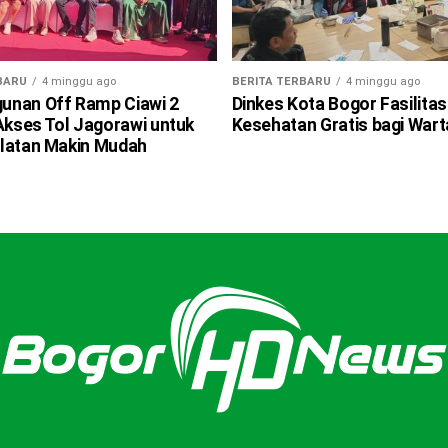
BARU
4 minggu ago
BERITA TERBARU
4 minggu ago
nan Off Ramp Ciawi 2
Dinkes Kota Bogor Fasilitas
 Akses Tol Jagorawi untuk
Kesehatan Gratis bagi War
latan Makin Mudah