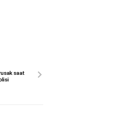
rusak saat
lisi