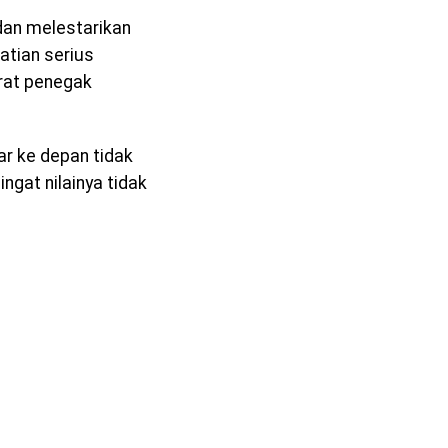
dan melestarikan
hatian serius
rat penegak
r ke depan tidak
gat nilainya tidak