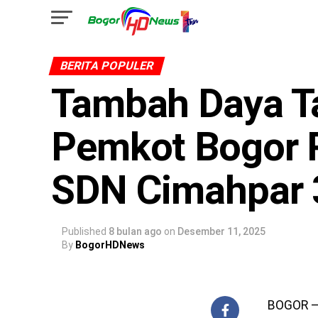
BERITA POPULER
Tambah Daya T
Pemkot Bogor 
SDN Cimahpar 
Published
8 bulan ago
on
Desember 11, 2025
By
BogorHDNews
BOGOR – 