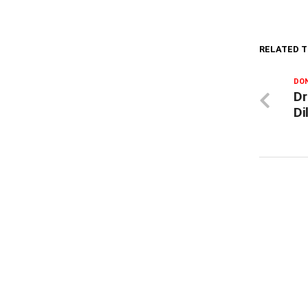
RELATED T
DON
Dr
Di