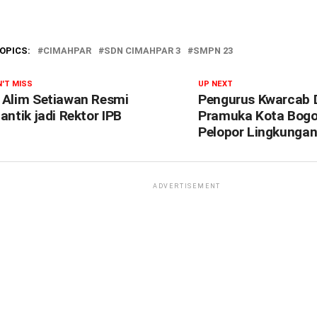
OPICS:
CIMAHPAR
SDN CIMAHPAR 3
SMPN 23
'T MISS
UP NEXT
 Alim Setiawan Resmi
Pengurus Kwarcab 
lantik jadi Rektor IPB
Pramuka Kota Bogor
Pelopor Lingkunga
ADVERTISEMENT