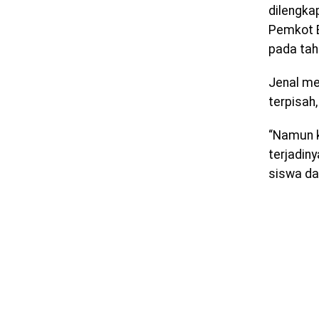
dilengka
Pemkot B
pada tah
Jenal me
terpisah
“Namun 
terjadin
siswa da