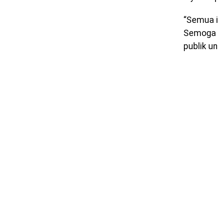
“Semua i
Semoga 
publik un