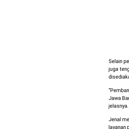
Selain p
juga ten
disediak
“Pembang
Jawa Bar
jelasnya.
Jenal me
layanan 