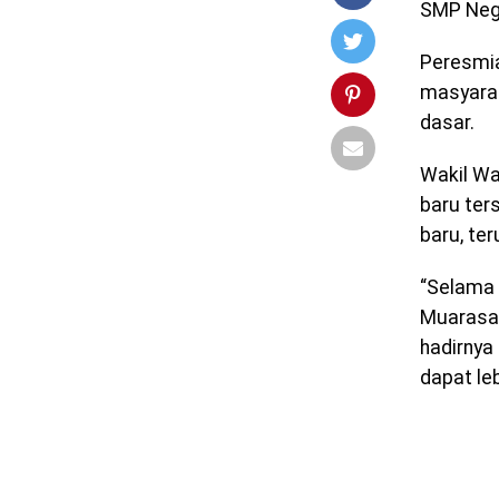
SMP Nege
Peresmia
masyarak
dasar.
Wakil Wa
baru ter
baru, te
“Selama 
Muarasar
hadirnya
dapat leb