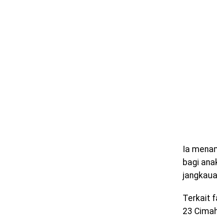
Ia menam
bagi ana
jangkaua
Terkait 
23 Cimah