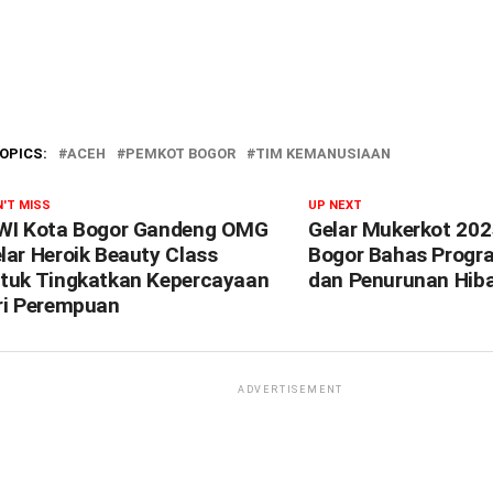
OPICS:
ACEH
PEMKOT BOGOR
TIM KEMANUSIAAN
'T MISS
UP NEXT
WI Kota Bogor Gandeng OMG
Gelar Mukerkot 202
lar Heroik Beauty Class
Bogor Bahas Progr
tuk Tingkatkan Kepercayaan
dan Penurunan Hib
ri Perempuan
ADVERTISEMENT