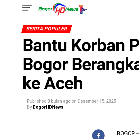
BERITA POPULER
Bantu Korban 
Bogor Berangk
ke Aceh
Published
8 bulan ago
on
Desember 15, 2025
By
BogorHDNews
BOGOR –