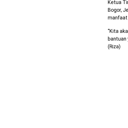
Ketua Ti
Bogor, J
manfaat 
“Kita ak
bantuan 
(Riza)