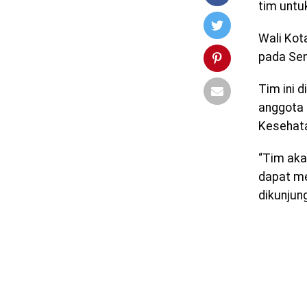
tim untu
Wali Kot
pada Sen
Tim ini d
anggota 
Kesehata
“Tim aka
dapat me
dikunjung