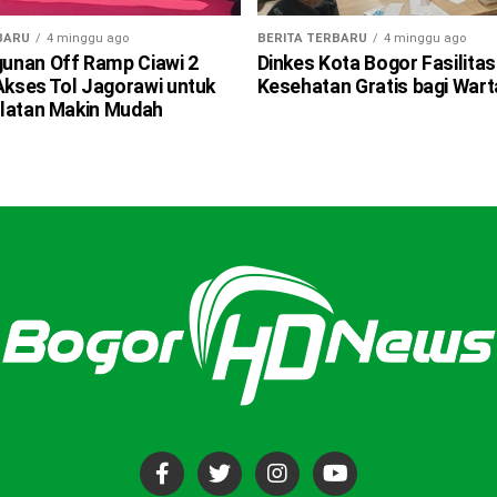
BARU
4 minggu ago
BERITA TERBARU
4 minggu ago
nan Off Ramp Ciawi 2
Dinkes Kota Bogor Fasilitas
 Akses Tol Jagorawi untuk
Kesehatan Gratis bagi War
latan Makin Mudah