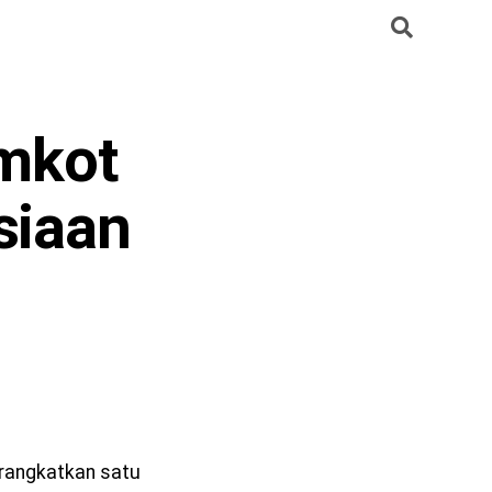
mkot
siaan
rangkatkan satu