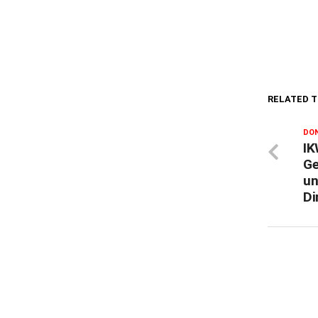
RELATED T
DON
IK
Ge
un
Di