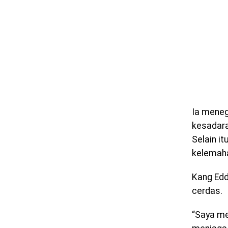
Ia meneg
kesadara
Selain i
kelemaha
Kang Edd
cerdas.
“Saya me