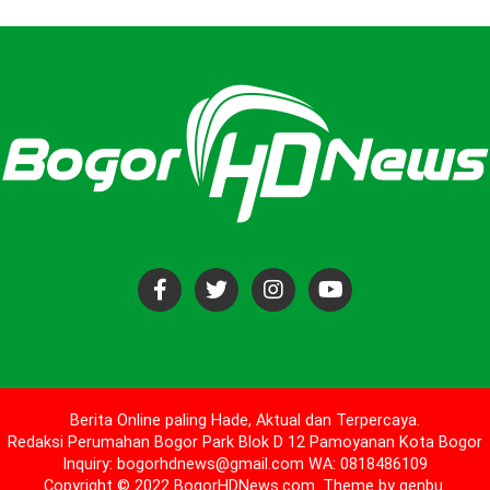
Berita Online paling Hade, Aktual dan Terpercaya.
Redaksi Perumahan Bogor Park Blok D 12 Pamoyanan Kota Bogor
Inquiry: bogorhdnews@gmail.com WA: 0818486109
Copyright © 2022 BogorHDNews.com. Theme by
genbu
.