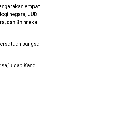
mengatakan empat
logi negara, UUD
ra, dan Bhinneka
 persatuan bangsa
gsa,” ucap Kang