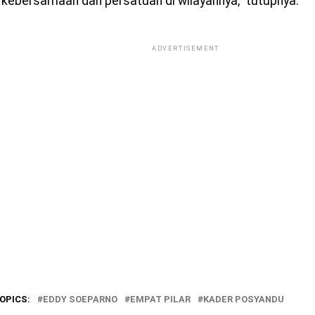
kebersamaan dan persatuan di wilayahnya,” tutupnya.
ADVERTISEMENT
OPICS:
EDDY SOEPARNO
EMPAT PILAR
KADER POSYANDU