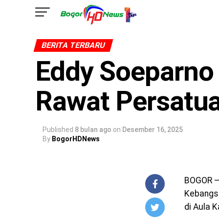
BERITA TERBARU
Eddy Soeparno
Rawat Persatu
Published
8 bulan ago
on
Desember 16, 2025
By
BogorHDNews
BOGOR – 
Kebangsa
di Aula 