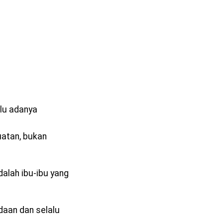
lu adanya
uatan, bukan
dalah ibu-ibu yang
daan dan selalu