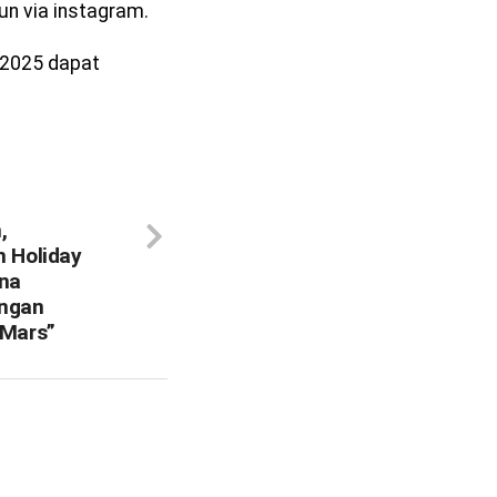
n via instagram.
 2025 dapat
,
n Holiday
na
angan
 Mars”