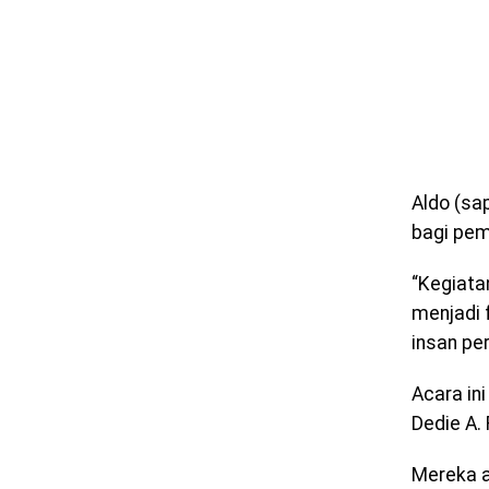
Aldo (sa
bagi pem
“Kegiata
menjadi 
insan per
Acara in
Dedie A.
Mereka 