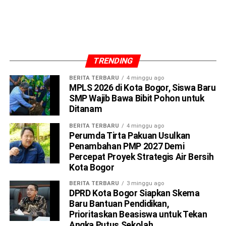
Ia menjelaskan, konsep SMART dalam program tersebut
TRENDING
merupakan singkatan dari Sasaran, Mobile, Adaptif,
BERITA TERBARU
4 minggu ago
Respons, dan Terintegrasi. Melalui pendekatan itu,
MPLS 2026 di Kota Bogor, Siswa Baru
pelayanan kesehatan dirancang lebih fleksibel dan
SMP Wajib Bawa Bibit Pohon untuk
menyesuaikan kebutuhan masyarakat di berbagai wilayah.
Ditanam
BERITA TERBARU
4 minggu ago
Menurut Erna, pendekatan Sasaran berarti layanan
Perumda Tirta Pakuan Usulkan
kesehatan kini hadir lebih dekat dengan masyarakat. Jika
Penambahan PMP 2027 Demi
sebelumnya warga harus mendatangi puskesmas, kini
Percepat Proyek Strategis Air Bersih
petugas kesehatan yang turun langsung ke lokasi kegiatan
Kota Bogor
masyarakat.
BERITA TERBARU
3 minggu ago
DPRD Kota Bogor Siapkan Skema
Sementara itu, Mobile berarti petugas kesehatan bergerak
Baru Bantuan Pendidikan,
aktif mendatangi komunitas. Adaptif berarti layanan
Prioritaskan Beasiswa untuk Tekan
Angka Putus Sekolah
disesuaikan dengan kondisi dan kebutuhan wilayah,