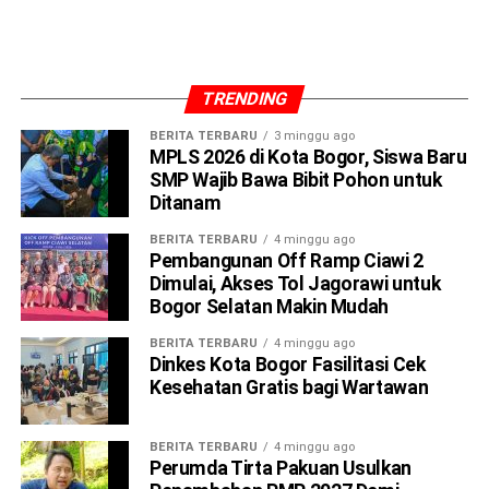
TRENDING
BERITA TERBARU
3 minggu ago
MPLS 2026 di Kota Bogor, Siswa Baru
SMP Wajib Bawa Bibit Pohon untuk
Ditanam
Ia menjelaskan, proyek tersebut ditargetkan rampung
BERITA TERBARU
4 minggu ago
dalam waktu 163 hari kalender. Namun masyarakat
Pembangunan Off Ramp Ciawi 2
berharap pengerjaan bisa selesai lebih cepat dari target
Dimulai, Akses Tol Jagorawi untuk
yang ditentukan.
Bogor Selatan Makin Mudah
BERITA TERBARU
4 minggu ago
Menurut Ugen, dukungan terhadap pembangunan trase
Dinkes Kota Bogor Fasilitasi Cek
baru Batutulis tidak hanya datang dari warga Kota Bogor,
Kesehatan Gratis bagi Wartawan
tetapi juga masyarakat Kabupaten Bogor yang kerap
melintasi jalur tersebut.
BERITA TERBARU
4 minggu ago
Perumda Tirta Pakuan Usulkan
“Alhamdulillah harapan masyarakat cepat tercapai, proyek