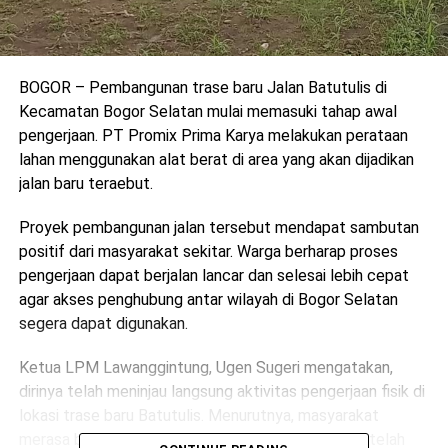
BOGOR – Pembangunan trase baru Jalan Batutulis di
Kecamatan Bogor Selatan mulai memasuki tahap awal
pengerjaan. PT Promix Prima Karya melakukan perataan
lahan menggunakan alat berat di area yang akan dijadikan
jalan baru teraebut.
Proyek pembangunan jalan tersebut mendapat sambutan
positif dari masyarakat sekitar. Warga berharap proses
pengerjaan dapat berjalan lancar dan selesai lebih cepat
agar akses penghubung antar wilayah di Bogor Selatan
segera dapat digunakan.
Ketua LPM Lawanggintung, Ugen Sugeri mengatakan,
dirinya telah meninjau langsung aktivitas pengerjaan fisik di
lokasi trase baru Batutulis. Menurutnya, masyarakat
merasa bersyukur karena pembangunan jalan yang telah