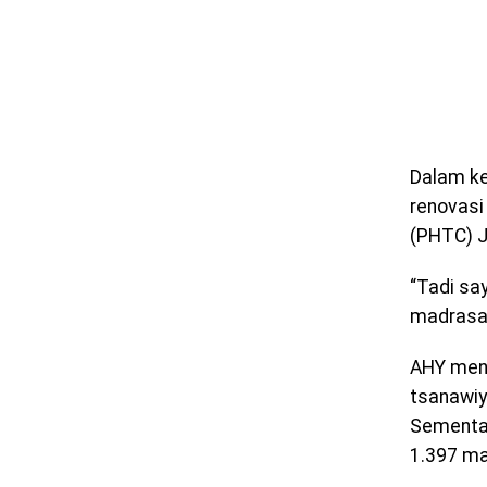
Dalam ke
renovasi
(PHTC) J
“Tadi sa
madrasah 
AHY menj
tsanawiy
Sementar
1.397 ma