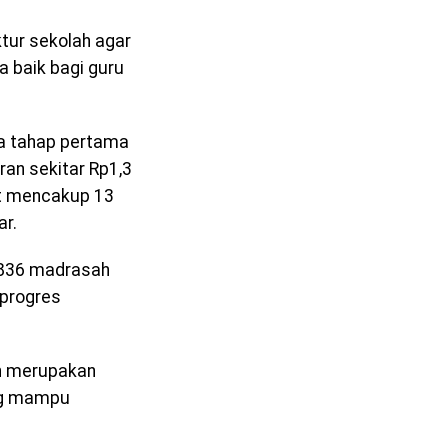
ktur sekolah agar
a baik bagi guru
da tahap pertama
an sekitar Rp1,3
ct mencakup 13
ar.
 836 madrasah
 progres
an merupakan
ang mampu