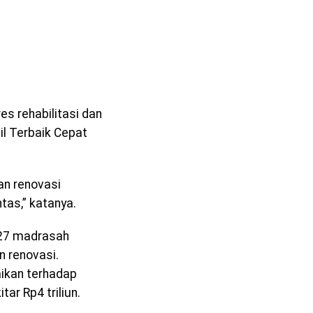
s rehabilitasi dan
l Terbaik Cepat
an renovasi
tas,” katanya.
127 madrasah
n renovasi.
ikan terhadap
r Rp4 triliun.