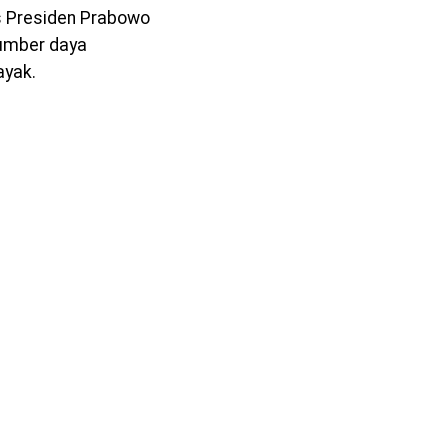
s Presiden Prabowo
sumber daya
ayak.