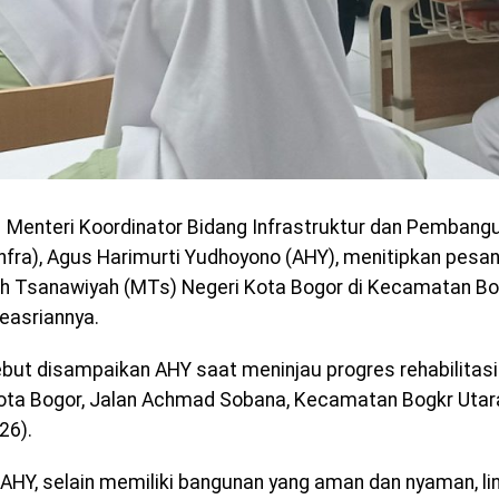
Menteri Koordinator Bidang Infrastruktur dan Pembang
nfra), Agus Harimurti Yudhoyono (AHY), menitipkan pesan
 Tsanawiyah (MTs) Negeri Kota Bogor di Kecamatan Bo
keasriannya.
ebut disampaikan AHY saat meninjau progres rehabilitas
ota Bogor, Jalan Achmad Sobana, Kecamatan Bogkr Uta
26).
AHY, selain memiliki bangunan yang aman dan nyaman, l