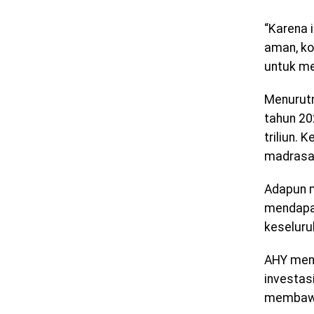
“Karena 
aman, ko
untuk me
Menurutn
tahun 20
triliun.
madrasah
Adapun m
mendapat 
keseluru
AHY mena
investas
membawa 