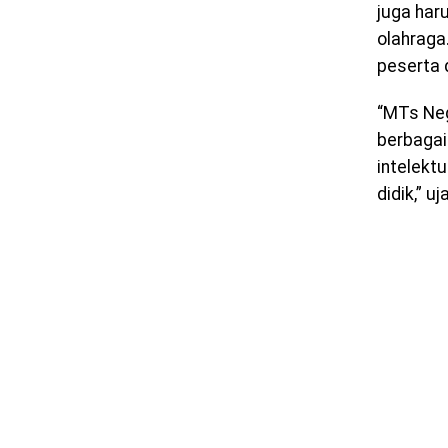
juga har
olahraga
peserta d
“MTs Nege
berbagai
intelektu
didik,” uj