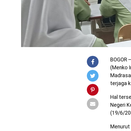
BOGOR – 
(Menko I
Madrasah
terjaga 
Hal ters
Negeri K
(19/6/20
Menurut 