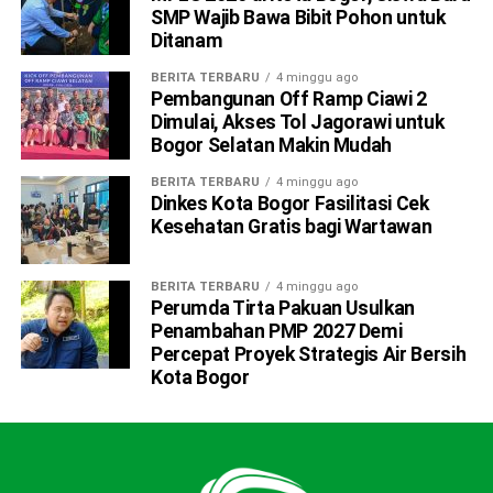
Neque porro quisquam est, qui dolorem ipsum quia dolor
SMP Wajib Bawa Bibit Pohon untuk
Ditanam
sit amet, consectetur, adipisci velit, sed quia non
numquam eius modi tempora incidunt ut labore et dolore
BERITA TERBARU
4 minggu ago
magnam aliquam quaerat voluptatem. Ut enim ad minima
Pembangunan Off Ramp Ciawi 2
veniam, quis nostrum exercitationem ullam corporis
Dimulai, Akses Tol Jagorawi untuk
Bogor Selatan Makin Mudah
suscipit laboriosam, nisi ut aliquid ex ea commodi
consequatur.
BERITA TERBARU
4 minggu ago
Dinkes Kota Bogor Fasilitasi Cek
At vero eos et accusamus et iusto odio dignissimos
Kesehatan Gratis bagi Wartawan
ducimus qui blanditiis praesentium voluptatum deleniti
atque corrupti quos dolores et quas molestias excepturi
BERITA TERBARU
4 minggu ago
sint occaecati cupiditate non provident, similique sunt in
Perumda Tirta Pakuan Usulkan
culpa qui officia deserunt mollitia animi, id est laborum et
Penambahan PMP 2027 Demi
dolorum fuga.
Percepat Proyek Strategis Air Bersih
Kota Bogor
Quis autem vel eum iure reprehenderit qui in ea voluptate
velit esse quam nihil molestiae consequatur, vel illum qui
dolorem eum fugiat quo voluptas nulla pariatur.