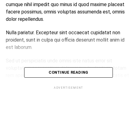
cumque nihil impedit quo minus id quod maxime placeat
facere possimus, omnis voluptas assumenda est, omnis
dolor repellendus.
Nulla pariatur. Excepteur sint occaecat cupidatat non
proident, sunt in culpa qui officia deserunt mollit anim id
est laborum.
Sed ut perspiciatis unde omnis iste natus error sit
voluptatem accusantium doloremque laudantium, totam
CONTINUE READING
rem aperiam, eaque ipsa quae ab illo inventore veritatis et
quasi architecto beatae vitae dicta sunt explicabo.
ADVERTISEMENT
ADVERTISEMENT