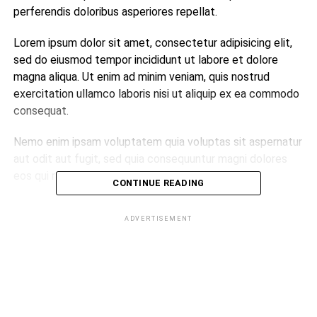
perferendis doloribus asperiores repellat.
Lorem ipsum dolor sit amet, consectetur adipisicing elit,
sed do eiusmod tempor incididunt ut labore et dolore
magna aliqua. Ut enim ad minim veniam, quis nostrud
exercitation ullamco laboris nisi ut aliquip ex ea commodo
consequat.
Nemo enim ipsam voluptatem quia voluptas sit aspernatur
aut odit aut fugit, sed quia consequuntur magni dolores
eos qui ratione voluptatem sequi nesciunt.
CONTINUE READING
Et harum quidem rerum facilis est et expedita distinctio.
ADVERTISEMENT
Nam libero tempore, cum soluta nobis est eligendi optio
cumque nihil impedit quo minus id quod maxime placeat
facere possimus, omnis voluptas assumenda est, omnis
dolor repellendus.