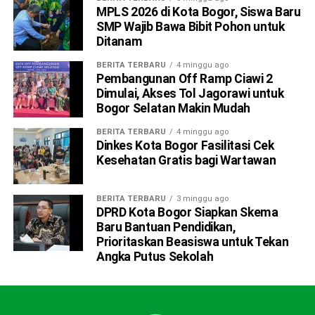
MPLS 2026 di Kota Bogor, Siswa Baru
est laborum.
SMP Wajib Bawa Bibit Pohon untuk
Ditanam
Sed ut perspiciatis unde omnis iste natus error sit
voluptatem accusantium doloremque laudantium, totam
BERITA TERBARU
4 minggu ago
rem aperiam, eaque ipsa quae ab illo inventore veritatis et
Pembangunan Off Ramp Ciawi 2
Dimulai, Akses Tol Jagorawi untuk
quasi architecto beatae vitae dicta sunt explicabo.
Bogor Selatan Makin Mudah
“Duis aute irure dolor in
BERITA TERBARU
4 minggu ago
Dinkes Kota Bogor Fasilitasi Cek
reprehenderit in
Kesehatan Gratis bagi Wartawan
voluptate velit esse
cillum dolore eu fugiat”
BERITA TERBARU
3 minggu ago
DPRD Kota Bogor Siapkan Skema
Baru Bantuan Pendidikan,
Prioritaskan Beasiswa untuk Tekan
Neque porro quisquam est, qui dolorem ipsum quia dolor
Angka Putus Sekolah
sit amet, consectetur, adipisci velit, sed quia non
numquam eius modi tempora incidunt ut labore et dolore
magnam aliquam quaerat voluptatem. Ut enim ad minima
veniam, quis nostrum exercitationem ullam corporis