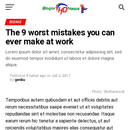
BISNIS
The 9 worst mistakes you can
ever make at work
Lorem ipsum dolor sit amet, consectetur adipisicing elit, sed
do eiusmod tempor incididunt ut labore et dolore magna
aliqua.
Published
9 tahun ago
on
Juli 2, 2017
By
genbu
Photo: Shutterstock
Temporibus autem quibusdam et aut officiis debitis aut
rerum necessitatibus saepe eveniet ut et voluptates
repudiandae sint et molestiae non recusandae. Itaque
earum rerum hic tenetur a sapiente delectus, ut aut
reiciendis voluptatibus maiores alias consequatur aut