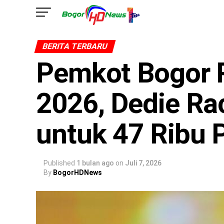
BERITA TERBARU
Pemkot Bogor 
2026, Dedie R
untuk 47 Ribu
Published
1 bulan ago
on
Juli 7, 2026
By
BogorHDNews