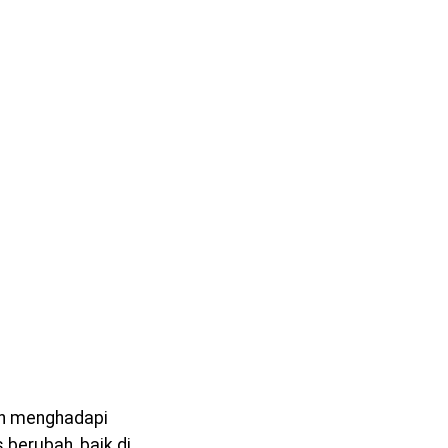
ih menghadapi
 berubah, baik di