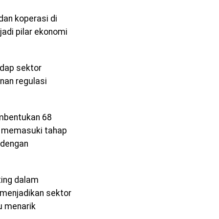
an koperasi di
adi pilar ekonomi
dap sektor
unan regulasi
embentukan 68
ah memasuki tahap
 dengan
ting dalam
 menjadikan sektor
u menarik