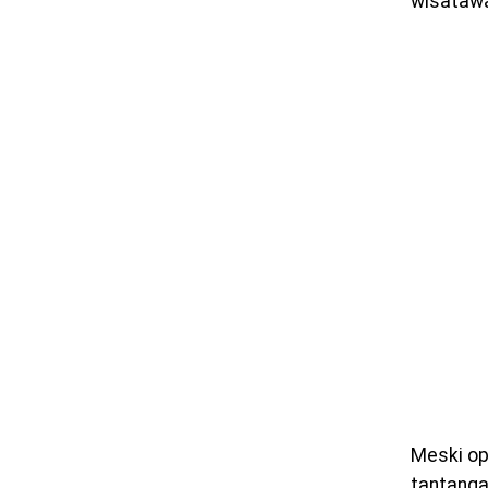
wisatawa
Meski op
tantanga