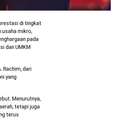
estasi di tingkat
 usaha mikro,
enghargaan pada
asi dan UMKM
. Rachim, dari
ni yang
but. Menurutnya,
erah, tetapi juga
ng terus