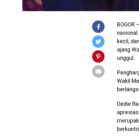
BOGOR – 
nasional
kecil, d
ajang Wa
unggul.
Pengharg
Wakil Me
berlangs
Dedie Ra
apresias
merupaka
berkontr