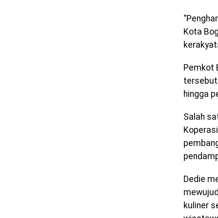
“Penghar
Kota Bog
kerakyata
Pemkot B
tersebut
hingga p
Salah sa
Koperasi
pembangu
pendampi
Dedie me
mewujudk
kuliner 