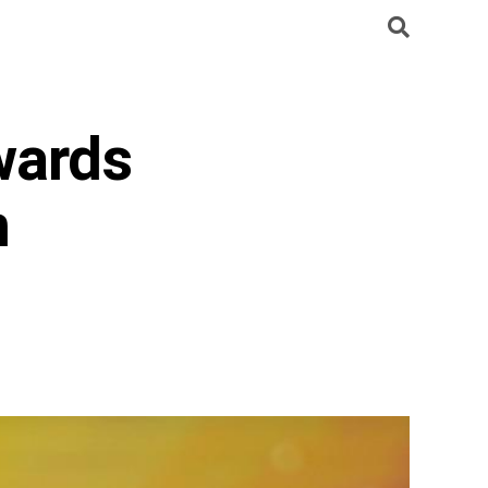
wards
n