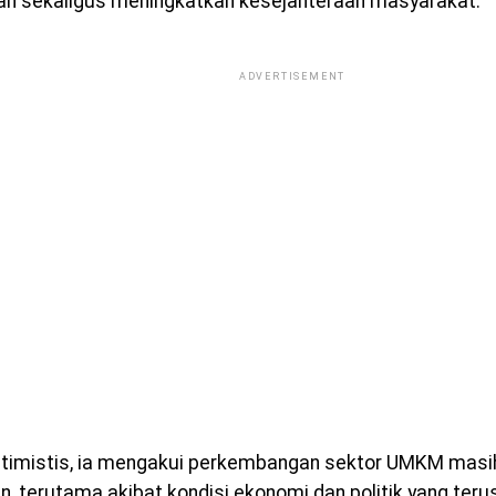
n sekaligus meningkatkan kesejahteraan masyarakat.
ADVERTISEMENT
timistis, ia mengakui perkembangan sektor UMKM mas
n, terutama akibat kondisi ekonomi dan politik yang terus